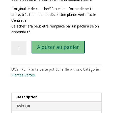
L’originalité de ce scheffléra est sa forme de petit
arbre, très tendance et déco! Une plante verte facile
d’entretien.
Ce scheffléra peut être remplacé par un pachira selon
disponibilité.
quantité
Ajouter au panier
de
Scheffléra
« tronc »
UGS :
REF.Plante verte pot-Scheffléra-tronc
Catégorie :
Plantes Vertes
Description
Avis (0)