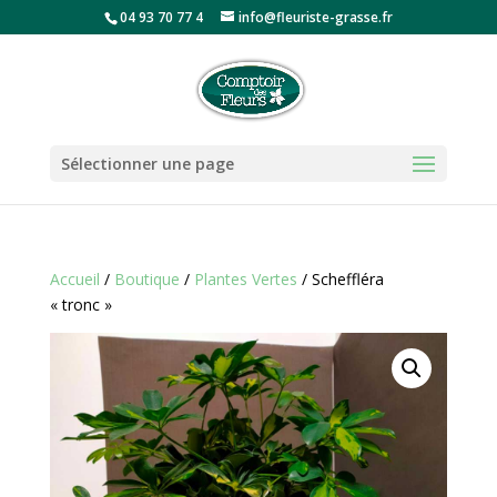
04 93 70 77 4
info@fleuriste-grasse.fr
Sélectionner une page
Accueil
/
Boutique
/
Plantes Vertes
/ Scheffléra
« tronc »